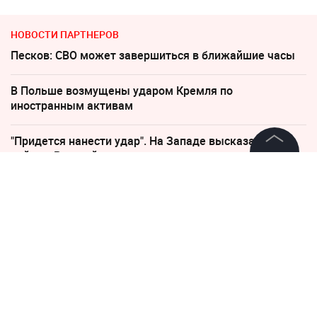
НОВОСТИ ПАРТНЕРОВ
Песков: СВО может завершиться в ближайшие часы
В Польше возмущены ударом Кремля по
иностранным активам
"Придется нанести удар". На Западе высказались о
войне с Россией
©
2026
News Media Holding.
Все права защищены
Слуцкий выступил с прощальным заявлением
Катастрофа в Киеве: Зеленский уже покинул Украину
Информация
Россиянам рассказали, когда придут пенсии в августе
Контакты
2026 года
Редакция
Правовая информация