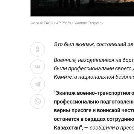
Фото © ТАСС / AP Photo / Vladimir Tretyakov
Это был экипаж, состоявший из
Военные, находившиеся на борт
были профессионалами своего 
Комитета национальной безопас
"Экипаж военно-транспортног
профессионально подготовленн
верны присяге и воинской чест
останется в сердцах сотрудни
Казахстан", —
сообщили в пресс