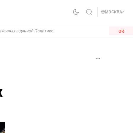
МОСКВА
ОК
казанных в данной Политике.
х