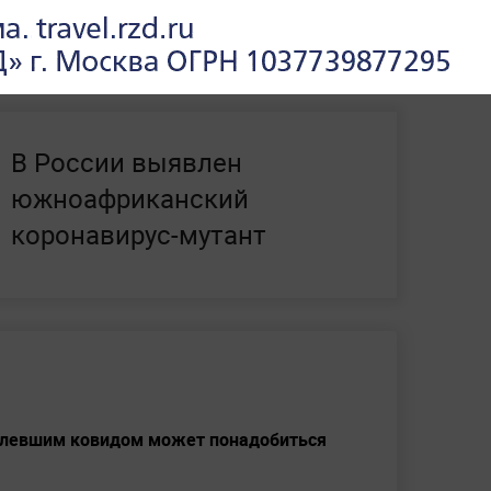
а коронавируса. Учёные
выделили
его
удалось
выяснить
личность
нулевого для
В России выявлен
южноафриканский
коронавирус-мутант
болевшим ковидом может понадобиться