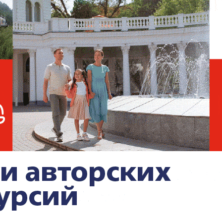
ования считать, что изменившаяся
территории Ростовской области. Однако,
ивести к утяжелению болезни, так как это
"Вектор".
ссии
зарегистрировали первый случай