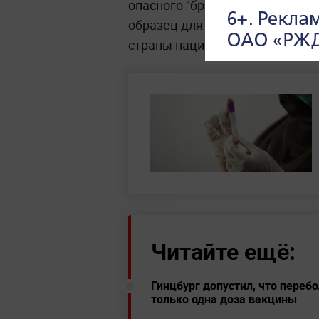
опасного "британского" штамм
образец для изучения. Лайфу 
страны пациента.
Читайте ещё:
Гинцбург допустил, что пере
только одна доза вакцины