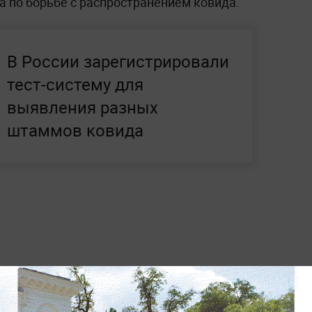
а по борьбе с распространением ковида.
В России зарегистрировали
тест-систему для
выявления разных
штаммов ковида