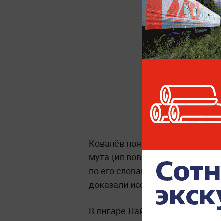
Ковалёв пояснил, что есть осн
мутация вовсю циркулирует на 
по его словам, она не может пр
доказали исследования центра 
В январе Лайф писал, что в Ро