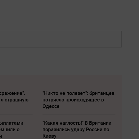
сражение".
"Никто не полезет": британцев
ыл страшную
потрясло происходящее в
Одессе
выплатами
"Какая наглость!" В Британии
омнили о
поразились удару России по
ы
Киеву