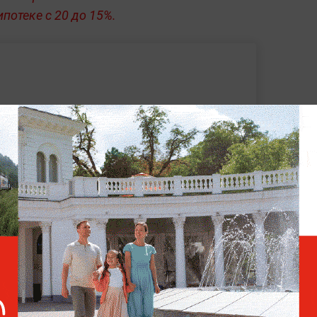
потеке с 20 до 15%.
утболиста "Славии" обвинили в расизме и
ь налогами донаты для стримеров
ксперт рассказал о последствиях
асок
анк впервые с декабря 2018 года повысил