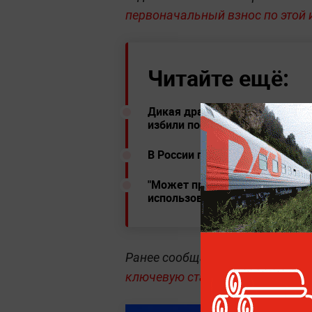
первоначальный взнос по этой и
Читайте ещё:
Дикая драка в Лиге Европы: ф
избили после матча
В России предложили облагат
"Может привести к гибели": Э
использования поддельных м
Ранее сообщалось, что
Центроб
ключевую ставку.