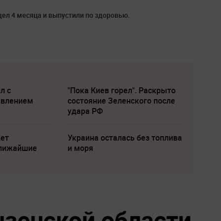
дел 4 месяца и выпустили по здоровью.
л с
"Пока Киев горел". Раскрыто
явлением
состояние Зеленского после
удара РФ
жет
Украина осталась без топлива
ближайшие
и моря
нзенской области