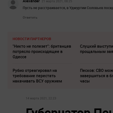
Alexander
21 марта 2021, 08:25
Пусть не расстраивается, в Удмуртии Соловьев поси
Ответить
НОВОСТИ ПАРТНЕРОВ
"Никто не полезет": британцев
Слуцкий выступи
потрясло происходящее в
прощальным за
Одессе
Рубио отреагировал на
Песков: СВО мо
требование перестать
завершиться в 
накачивать ВСУ оружием
часы
14 марта 2021, 22:23
Губернатор Пе