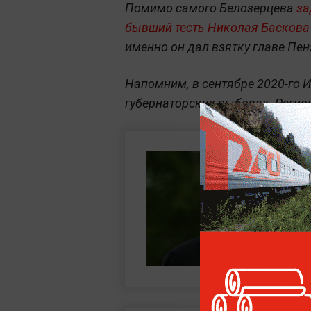
Помимо самого Белозерцева
за
бывший тесть Николая Баскова
именно он дал взятку главе Пен
Напомним, в сентябре 2020-го 
губернаторских выборах. Регион