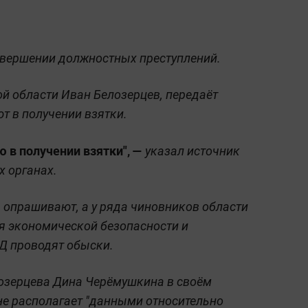
овершении должностных преступлений.
й области Иван Белозерцев, передаёт
ют в получении взятки.
ю в получении взятки", —
указал источник
х органах.
а опрашивают, а у ряда чиновников области
я экономической безопасности и
Д проводят обыски.
лозерцева Дина Черёмушкина в своём
не располагает "данными относительно