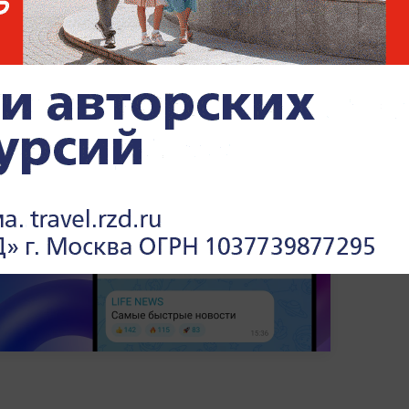
СК показал кадры обысков
у губернатора Пензенской
области