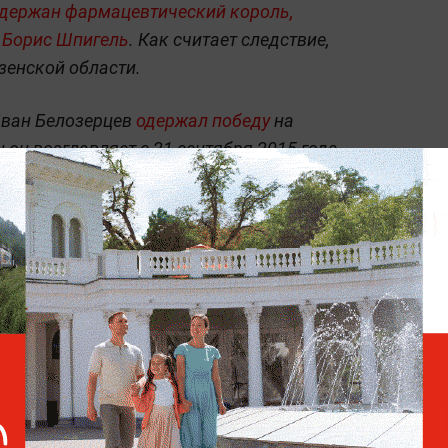
держан фармацевтический король,
 Борис Шпигель
. Как считает следствие,
зенской области.
Иван Белозерцев
одержал победу
на
 он возглавляет с 21 сентября 2015 года.
СК назвал размер взятки,
которую губернатор
Пензенской области
получил от бывшего тестя
Баскова