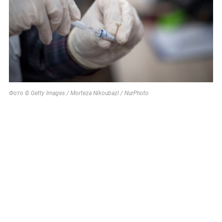
Фото © Getty Images / Morteza Nikoubazl / NurPhoto