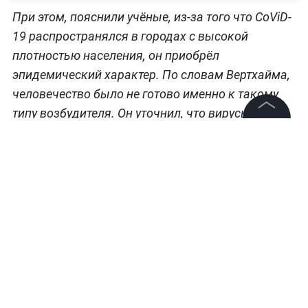
При этом, пояснили учёные, из-за того что CoViD-
19 распространялся в городах с высокой
плотностью населения, он приобрёл
эпидемический характер. По словам Вертхайма,
человечество было не готово именно к такому
типу возбудителя. Он уточнил, что вирусы, с
которыми люди сталкивались раньше, были
©
2026
News Media Holding.
Все права защищены
более смертоносными, но поражали меньшее
количество человек. С ковидом же ситуация
иная: в мировых масштабах смертность от него
Информация
относительно мала, но число заражённых людей,
Контакты
а также лёгкое распространение делают его
наиболее опасным из всех известных.
Редакция
Правовая информация
Ранее
СМИ раскрыли первые выводы экспертов
Политика обработки персональных данных
ВОЗ об источнике коронавируса
. Делегация