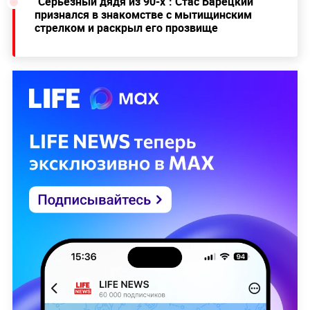
"Серьёзный дядя из 90-х": Стас Барецкий
признался в знакомстве с мытищинским
стрелком и раскрыл его прозвище