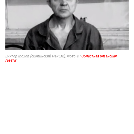
Виктор Мохов (скопинский маньяк). Фото © "
Областная рязанская
газета
"