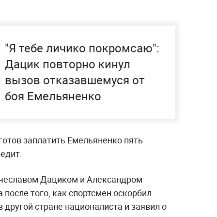
"Я тебе личико покромсаю":
Дацик повторно кинул
вызов отказавшемуся от
боя Емельяненко
готов заплатить Емельяненко пять
бедит.
чеславом Дациком и Александром
а после того, как спортсмен оскорбил
 другой стране националиста и заявил о