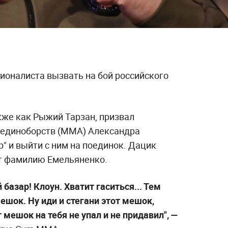
ионалиста вызвать на бой российского
кже как Рыжий Тарзан, призвал
 единоборств (ММА) Александра
р" и выйти с ним на поединок. Дацик
ит фамилию Емельяненко.
 базар! Клоун. Хватит гаситься... Тем
ешок. Ну иди и стегани этот мешок,
т мешок на тебя не упал и не придавил", —