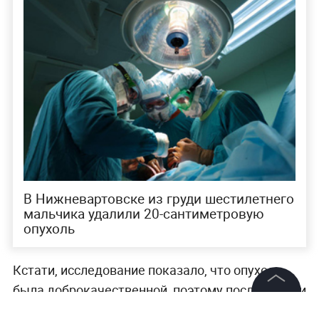
В Нижневартовске из груди шестилетнего
мальчика удалили 20-сантиметровую
опухоль
Кстати, исследование показало, что опухоль
была доброкачественной, поэтому после девяти
дней в стационаре пациентку выписали домой.
©
2026
News Media Holding.