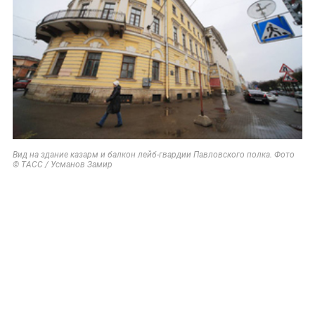
Вид на здание казарм и балкон лейб-гвардии Павловского полка. Фото
© ТАСС / Усманов Замир