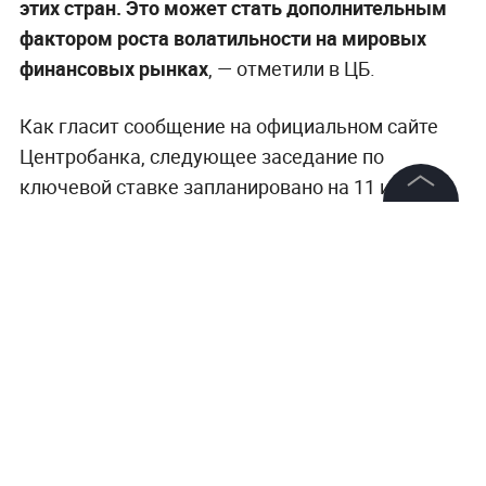
геополитические события. Это может
отражаться на курсовых и инфляционных
ожиданиях.
—
В условиях более быстрого, чем ожидалось
ранее, восстановления мировой экономики и,
соответственно, исчерпания необходимости
проведения беспрецедентно стимулирующей
©
2026
News Media Holding.
политики в развитых экономиках возможно
Все права защищены
более раннее начало нормализации денежно-
кредитной политики центральными банками
этих стран. Это может стать дополнительным
Информация
фактором роста волатильности на мировых
Контакты
финансовых рынках
, — отметили в ЦБ.
Редакция
Правовая информация
Как гласит сообщение на официальном сайте
Центробанка, следующее заседание по
Политика обработки персональных данных