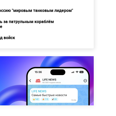
оссию "мировым танковым лидером"
ть за патрульным кораблём
ре
д войск