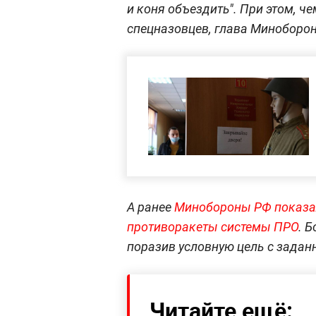
и коня объездить". При этом, 
спецназовцев, глава Миноборон
А ранее
Минобороны РФ показа
противоракеты системы ПРО
. 
поразив условную цель с задан
Читайте ещё: