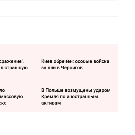
сражение".
Киев обречён: особые войска
ыл страшную
зашли в Чернигов
ло
В Польше возмущены ударом
 массовую
Кремля по иностранным
ске
активам