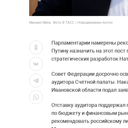
Михаил Мень. Фото © ТАСС / Новодережкин Антон
Парламентарии намерены реко
Путину назначить на этот пост
стратегических разработок На
Совет Федерации досрочно ос
аудитора Счётной палаты. Нака
Ивановской области подал заяв
Отставку аудитора поддержал
по бюджету и финансовым рын
рекомендовать российскому ли