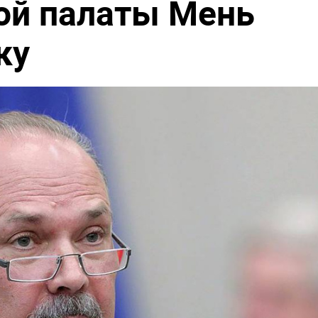
ой палаты Мень
ку