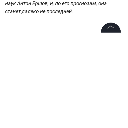
наук Антон Ершов, и, по его прогнозам, она
станет далеко не последней.
©
2026
News Media Holding.
Все права защищены
Информация
Контакты
Редакция
Правовая информация
Политика обработки персональных данных
Партнерам
Следующая волна будет в августе-сентябре,
—
RSS
а далее и в октябре, пока что они идут примерно