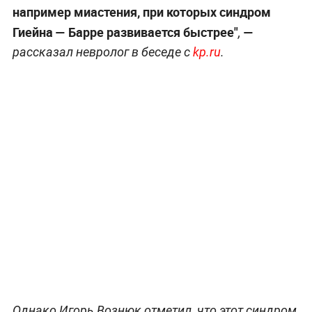
например миастения, при которых синдром
Гиейна — Барре развивается быстрее"
—
,
рассказал невролог в беседе с
kp.ru
.
Однако Игорь Вознюк отметил, что этот синдром