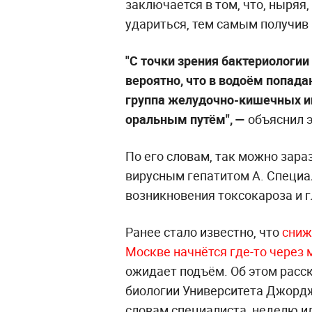
заключается в том, что, ныряя
удариться, тем самым получив
"С точки зрения бактериологии
вероятно, что в водоём попада
группа желудочно-кишечных и
оральным путём", —
объяснил э
По его словам, так можно зар
вирусным гепатитом А. Специа
возникновения токсокароза и г
Ранее стало известно, что
сниж
Москве начнётся где-то через 
ожидает подъём. Об этом расс
биологии Университета Джорд
словам специалиста, неделю ил