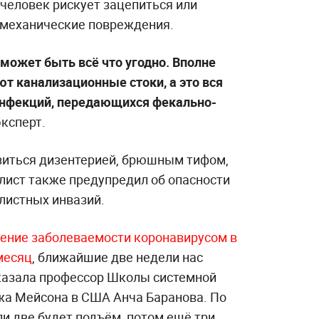
, человек рискует зацепиться или
 механические повреждения.
 может быть всё что угодно. Вполне
ют канализационные стоки, а это вся
нфекций, передающихся фекально-
ксперт.
азиться дизентерией, брюшным тифом,
лист также предупредил об опасности
листных инвазий.
ение заболеваемости коронавирусом в
месяц
, ближайшие две недели нас
казала профессор Школы системной
жа Мейсона в США Анча Баранова. По
и две будет подъём, потом ещё три