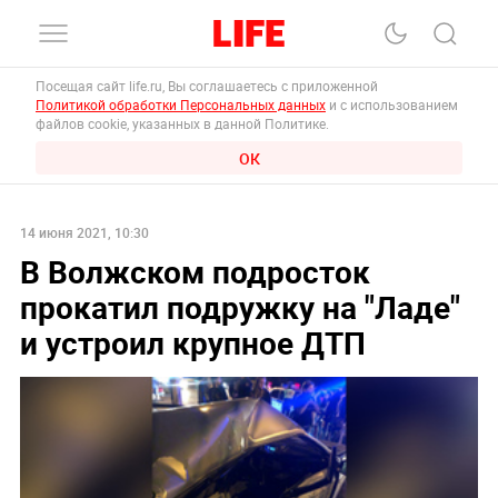
Посещая сайт life.ru, Вы соглашаетесь с приложенной
Политикой обработки Персональных данных
и с использованием
файлов cookie, указанных в данной Политике.
ОК
14 июня 2021, 10:30
В Волжском подросток
прокатил подружку на "Ладе"
и устроил крупное ДТП