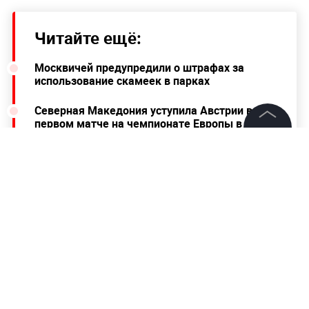
Читайте ещё:
Москвичей предупредили о штрафах за
использование скамеек в парках
Северная Македония уступила Австрии в
первом матче на чемпионате Европы в
истории
©
2026
News Media Holding.
Все права защищены
В Госдуме назвали "лукавством" заявление
стран G7 об отношениях с Россией
Информация
Контакты
Редакция
Правовая информация
Политика обработки персональных данных