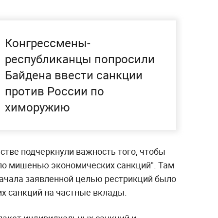
Конгрессмены-
республиканцы попросили
Байдена ввести санкции
против России по
химоружию
тве подчеркнули важность того, чтобы
ало мишенью экономических санкций". Там
 начала заявленной целью рестрикций было
их санкций на частные вклады.
пакет индивидуальных санкций и