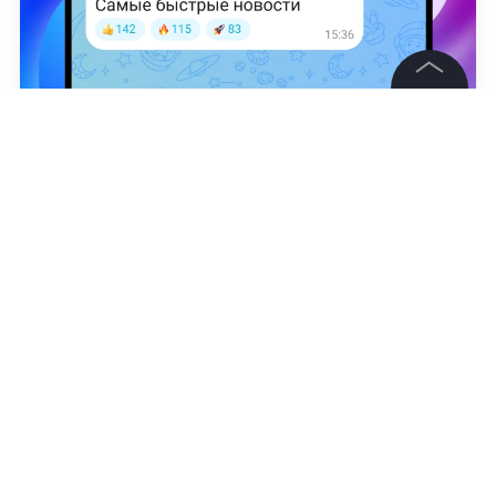
©
2026
News Media Holding.
Все права защищены
Артур Лапсаков
Информация
Контакты
Редакция
Правовая информация
Политика обработки персональных данных
Партнерам
RSS