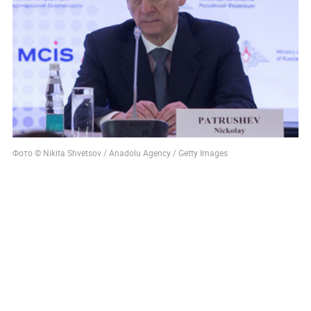
Фото © Nikita Shvetsov / Anadolu Agency / Getty Images