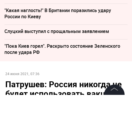
"Какая наглость!" В Британии поразились удару
России по Киеву
Слуцкий выступил с прощальным заявлением
"Пока Киев горел". Раскрыто состояние Зеленского
после удара РФ
24 июня 2021, 07:36
Патрушев: Россия никогда не
будет использовать вакцину
от ковида в политических
©
2026
News Media Holding.
Все права защищены
целях
Информация