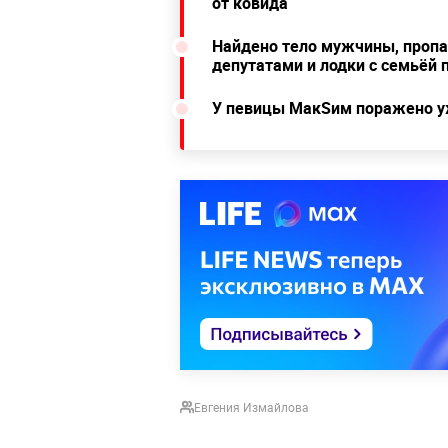
от ковида
Найдено тело мужчины, пропа
депутатами и лодки с семьёй 
У певицы МакSим поражено у
Евгения Измайлова