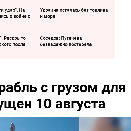
и удар". На
Украина осталась без топлива
ись о войне с
и моря
". Раскрыто
Соседов: Пугачева
ского после
безнадежно постарела
абль с грузом для
ущен 10 августа