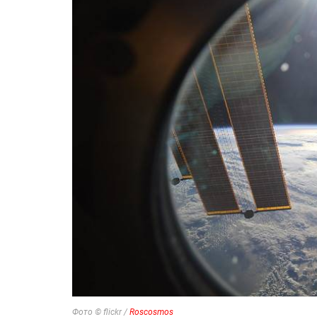
Фото © flickr /
Roscosmos