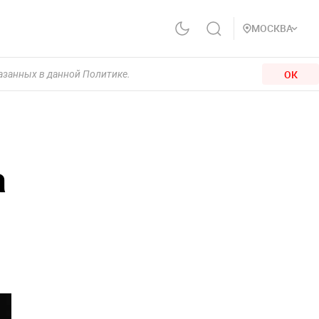
МОСКВА
ОК
казанных в данной Политике.
а