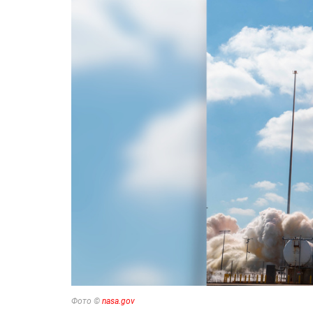
Фото ©
nasa.gov