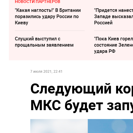
НОВОСТИ ПАРТНЕРОВ
"Какая наглость!" В Британии
"Придется нанест
поразились удару России по
Западе высказал
Киеву
Россией
Слуцкий выступил с
"Пока Киев горел
прощальным заявлением
состояние Зелен
удара РФ
7 июля 2021, 22:41
Следующий кор
МКС будет зап