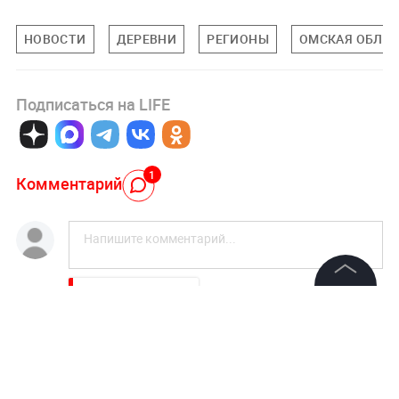
НОВОСТИ
ДЕРЕВНИ
РЕГИОНЫ
ОМСКАЯ ОБЛА
Подписаться на LIFE
1
Комментарий
Авторизоваться
©
2026
News Media Holding.
Все права защищены
vasj vetrov
16 июля 2021, 15:59
Раньше Путину жалобы писали, а теперь заграница
нам поможет.
Информация