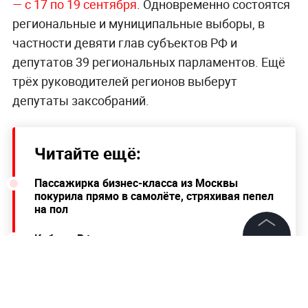
— с 17 по 19 сентября
. Одновременно состоятся
региональные и муниципальные выборы, в
частности девяти глав субъектов РФ и
депутатов 39 региональных парламентов. Ещё
трёх руководителей регионов выберут
депутаты заксобраний.
Читайте ещё:
Пассажирка бизнес-класса из Москвы
покурила прямо в самолёте, стряхивая пепел
на пол
Кабмин РФ начал подготовку к переходу на
альтернативные энергоносители
©
2026
News Media Holding.
Все права защищены
Борец Угуев вышел в финал Олимпиады в
Токио и гарантировал себе серебро