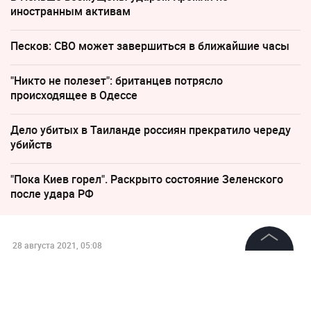
иностранным активам
Песков: СВО может завершиться в ближайшие часы
"Никто не полезет": британцев потрясло
происходящее в Одессе
Дело убитых в Таиланде россиян прекратило череду
убийств
"Пока Киев горел". Раскрыто состояние Зеленского
после удара РФ
28 августа 2021, 05:08
На Instagram "Манчестер
©
2026
News Media Holding.
Все права защищены
Юнайтед" после перехода