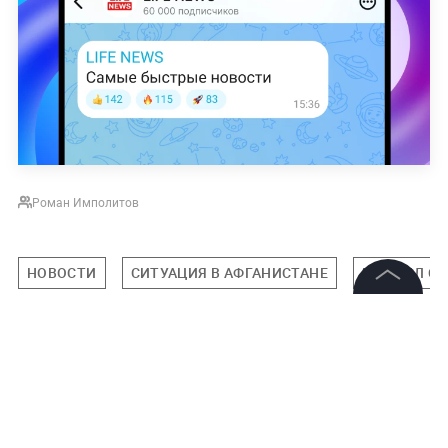
Роман Имполитов
НОВОСТИ
СИТУАЦИЯ В АФГАНИСТАНЕ
МИХАИЛ С
©
2026
News Media Holding.
Все права защищены
Подписаться на LIFE
Информация
0
Комментарий