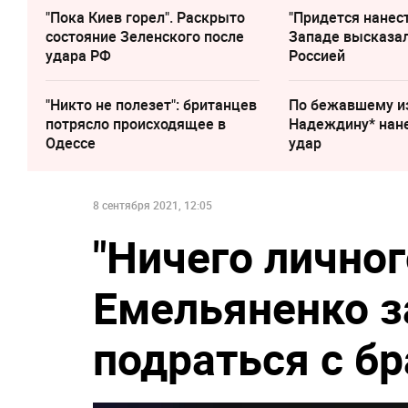
"Пока Киев горел". Раскрыто
"Придется нанест
состояние Зеленского после
Западе высказал
удара РФ
Россией
"Никто не полезет": британцев
По бежавшему и
потрясло происходящее в
Надеждину* нан
Одессе
удар
8 сентября 2021, 12:05
"Ничего личног
Емельяненко за
подраться с б