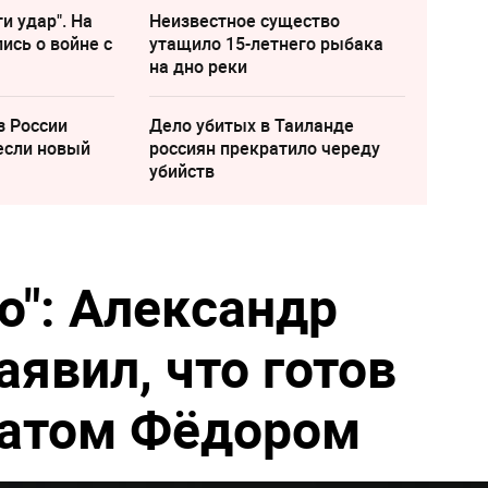
и удар". На
Неизвестное существо
ись о войне с
утащило 15-летнего рыбака
на дно реки
з России
Дело убитых в Таиланде
если новый
россиян прекратило череду
убийств
о": Александр
явил, что готов
ратом Фёдором