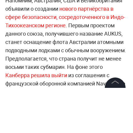
Напомним, Австралия, США и Великобритания
объявили о создании
нового партнёрства в
сфере безопасности, сосредоточенного в Индо-
Тихоокеанском регионе
. Первым проектом
данного союза, получившего название AUKUS,
станет оснащение флота Австралии атомными
подводными лодками с обычным вооружением.
Предполагается, что страна получит не менее
восьми таких субмарин. На фоне этого
Канберра решила выйти
из соглашения с
французской оборонной компанией Naval Group
о строительстве подводных лодок. Министр
©
2026
News Media Holding.
иностранных дел Франции Жан-Ив
Ле Дриан
Все права защищены
назвал решение Австралии ударом в спину
.
Информация
Читайте ещё: