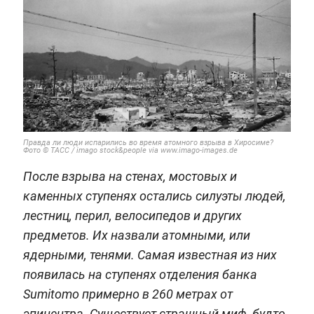
Правда ли люди испарились во время атомного взрыва в Хиросиме?
Фото © ТАСС / imago stock&people via www.imago-images.de
После взрыва на стенах, мостовых и
каменных ступенях остались силуэты людей,
лестниц, перил, велосипедов и других
предметов. Их назвали атомными, или
ядерными, тенями. Самая известная из них
появилась на ступенях отделения банка
Sumitomo примерно в 260 метрах от
эпицентра. Существует страшный миф, будто