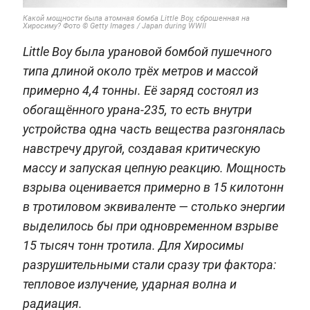
Какой мощности была атомная бомба Little Boy, сброшенная на
Хиросиму? Фото © Getty Images / Japan during WWII
Little Boy была урановой бомбой пушечного
типа длиной около трёх метров и массой
примерно 4,4 тонны. Её заряд состоял из
обогащённого урана-235, то есть внутри
устройства одна часть вещества разгонялась
навстречу другой, создавая критическую
массу и запуская цепную реакцию. Мощность
взрыва оценивается примерно в 15 килотонн
в тротиловом эквиваленте — столько энергии
выделилось бы при одновременном взрыве
15 тысяч тонн тротила. Для Хиросимы
разрушительными стали сразу три фактора:
тепловое излучение, ударная волна и
радиация.