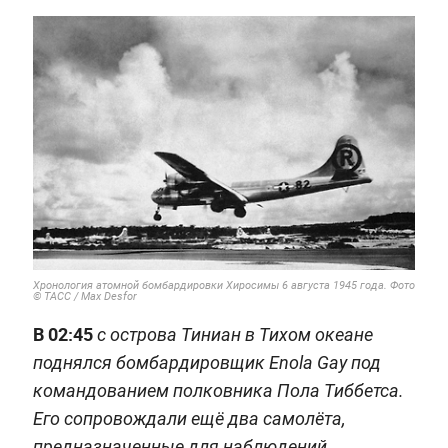
Хронология атомной бомбардировки Хиросимы 6 августа 1945 года. Фото
© ТАСС / Max Desfor
В 02:45
с острова Тиниан в Тихом океане
поднялся бомбардировщик Enola Gay под
командованием полковника Пола Тиббетса.
Его сопровождали ещё два самолёта,
предназначенные для наблюдений,