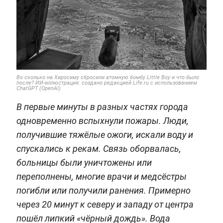
Во сколько на Хиросиму сбросили атомную бомбу Little Boy и что было
после? ИИ-иллюстрация: создано редакцией Life.ru с использованием
ChatGPT (OpenAI)
В первые минуты в разных частях города
одновременно вспыхнули пожары. Люди,
получившие тяжёлые ожоги, искали воду и
спускались к рекам. Связь оборвалась,
больницы были уничтожены или
переполнены, многие врачи и медсёстры
погибли или получили ранения. Примерно
через 20 минут к северу и западу от центра
пошёл липкий «чёрный дождь». Вода