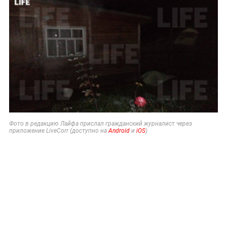
Фото
в редакцию Лайфа прислал гражданский журналист через
приложение LiveCorr (доступно на
Android
и
iOS
)