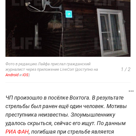
Фото
в редакцию Лайфа прислал гражданский
1
/
2
журналист через приложение LiveCorr (доступно на
Android
и
iOS
)
ЧП произошло в посёлке Вохтога. В результате
стрельбы был ранен ещё один человек. Мотивы
преступника неизвестны. Злоумышленнику
удалось скрыться, сейчас его ищут. По данным
РИА ФАН
, погибшая при стрельбе является