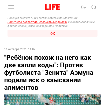
Посещая сайт life.ru, Вы соглашаетесь с приложенной
Политикой обработки Персональных данных
и с использованием
файлов cookie, указанных в данной Политике.
ОК
11 октября 2021, 11:02
"Ребёнок похож на него как
две капли воды": Против
футболиста "Зенита" Азмуна
подали иск о взыскании
алиментов