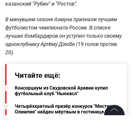
казанский "Рубин" и "Ростов".
В минувшем сезоне Азмуна признали лучшим
футболистом чемпионата России. В списке
лучших бомбардиров он уступил только своему
одноклубнику Артёму Дзюбе (19 голов против
20).
Читайте ещё:
Консорциум из Саудовской Аравии купил
футбольный клуб "Ньюкасл"
Четырёхкратный призёр конкурса "Мистер
Олимпия" найден мёртвым в гостинице
©
2026
News Media Holding.
Что случилось с карьерой Мамаева и
Все права защищены
Кокорина за три года после побоища в