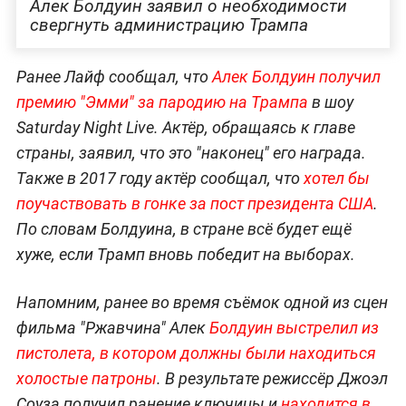
Алек Болдуин заявил о необходимости
свергнуть администрацию Трампа
Ранее Лайф сообщал, что
Алек Болдуин получил
премию "Эмми" за пародию на Трампа
в шоу
Saturday Night Live. Актёр, обращаясь к главе
страны, заявил, что это "наконец" его награда.
Также в 2017 году актёр сообщал, что
хотел бы
поучаствовать в гонке за пост президента США
.
По словам Болдуина, в стране всё будет ещё
хуже, если Трамп вновь победит на выборах.
Напомним, ранее во время съёмок одной из сцен
фильма "Ржавчина" Алек
Болдуин выстрелил из
пистолета, в котором должны были находиться
холостые патроны
. В результате режиссёр Джоэл
Соуза получил ранение ключицы и
находится в