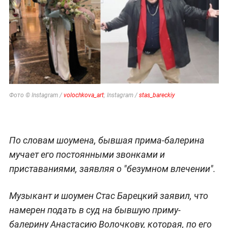
Фото © Instagram /
volochkova_art
; Instagram /
stas_bareckiy
По словам шоумена, бывшая прима-балерина
мучает его постоянными звонками и
приставаниями, заявляя о "безумном влечении".
Музыкант и шоумен Стас Барецкий заявил, что
намерен подать в суд на бывшую приму-
балерину Анастасию Волочкову, которая, по его