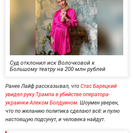
Суд отклонил иск Волочковой к
Большому театру на 200 млн рублей
Ранее Лайф рассказывал, что
Стас Барецкий
увидел руку Трампа в убийстве оператора-
украинки Алеком Болдуином
. Шоумен уверен,
что по желанию политика сделают всё: и пулю
настоящую подсунут, и человека найдут.