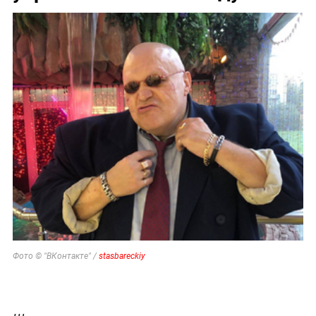
Фото © "ВКонтакте" /
stasbareckiy