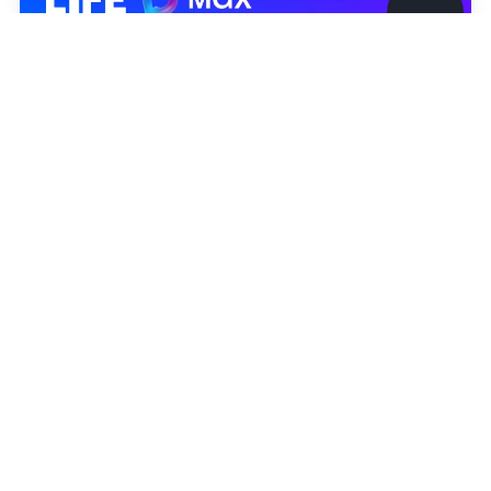
©
2026
News Media Holding.
Все права защищены
Информация
Контакты
Редакция
Правовая информация
Политика обработки персональных данных
Партнерам
RSS
Жанры и форматы
Расследования
Тесты