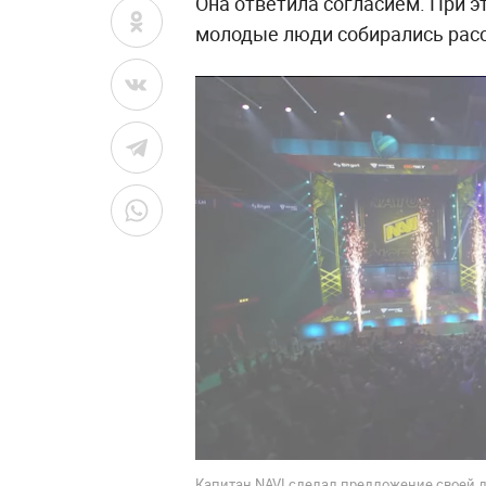
Она ответила согласием. При 
молодые люди собирались расс
Капитан NAVI сделал предложение своей д