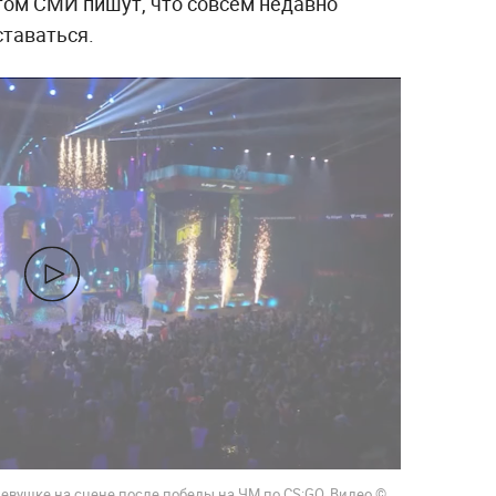
этом СМИ пишут, что совсем недавно
таваться.
евушке на сцене после победы на ЧМ по CS:GO. Видео ©