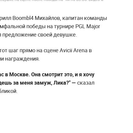
рилл Boombl4 Михайлов, капитан команды
иумфальной победы на турнире PGL Major
ал предложение своей девушке.
т шаг прямо на сцене Avicii Arena в
ии награждения.
с в Москве. Она смотрит это, и я хочу
дешь за меня замуж, Лика?" —
сказал
бликой.