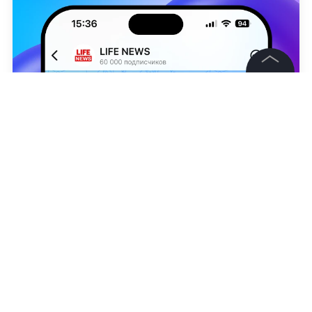
©
2026
News Media Holding.
Все права защищены
Информация
Контакты
Фото © Shutterstock
Редакция
Григорий Воронцов
Правовая информация
Политика обработки персональных данных
Партнерам
RSS