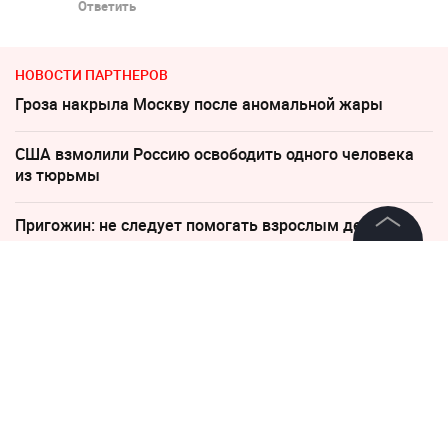
Ответить
НОВОСТИ ПАРТНЕРОВ
Гроза накрыла Москву после аномальной жары
США взмолили Россию освободить одного человека
из тюрьмы
Пригожин: не следует помогать взрослым детям
деньгами
©
2026
News Media Holding.
Все права защищены
Сотни Boeing 737 Max проверят после обнаружения
трещин
Информация
Резюме россиян массово бракуют роботы
Контакты
В киберкомандовании США произошла серия
Редакция
самоубийств