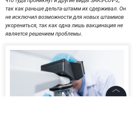
что туда проникнут и другие виды SARS-CoV-2,
так как раньше дельта-штамм их сдерживал. Он
не исключил возможности для новых штаммов
укорениться, так как одна лишь вакцинация не
является решением проблемы.
©
2026
News Media Holding.
Все права защищены
Информация
Учёные предупредили о риске "вечного