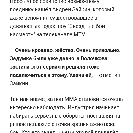
Необычное сравнение возможному
поединку нашёл Андрей Зайкин, который
даже вспомнил существовавшее в
девяностых годах шоу "Звёздные бои
насмерть" на телеканале MTV.
—
Очень кроваво, жёстко. Очень прикольно.
Задумка была уже давно, а Волочкова
застала этот сериал и решила тоже
подключиться к этому. Удачи ей, —
отметил
Зайкин.
Так или иначе, за поп-MMA становится очень
интересно наблюдать. Индустрия начинает
набирать серьёзные обороты, поставляя на
рынок неплохие с точки зрения ажиотажа
бои. Кто его знает, к чему это всё приведёт.