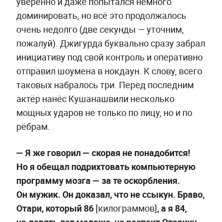
уверенно и даже попытался немного
доминировать, но всё это продолжалось
очень недолго (две секунды — уточним,
пожалуй). Джигурда буквально сразу забрал
инициативу под свой контроль и оперативно
отправил шоумена в нокдаун. К слову, всего
таковых набралось три. Перед последним
актёр нанёс Кушанашвили несколько
мощных ударов не только по лицу, но и по
рёбрам.
— Я же говорил — скорая не понадобится!
Но я обещал подрихтовать компьютерную
программу мозга — за те оскорбления.
Он мужик. Он доказал, что не ссыкун. Браво,
Отари, который 86
[килограммов]
, а я 84,
на девять лет моложе, но респект Отарику