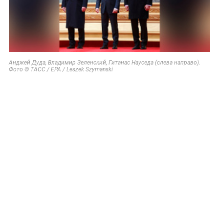
Анджей Дуда, Владимир Зеленский, Гитанас Науседа (слева направо).
Фото © ТАСС / EPA / Leszek Szymanski