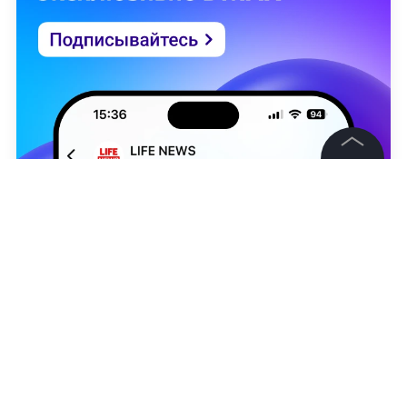
©
2026
News Media Holding.
Все права защищены
Информация
Контакты
Редакция
Фото ©
Kremlin.ru
Правовая информация
Варвара Романова
,
Александр Юнашев
Политика обработки персональных данных