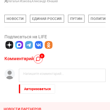
Наталья Исакова
,
Александр Юнашев
НОВОСТИ
ЕДИНАЯ РОССИЯ
ПУТИН
ПОЛИТИКА
Подписаться на LIFE
0
Комментарий
Авторизоваться
НОВОСТИ ПАРТНЕРОВ