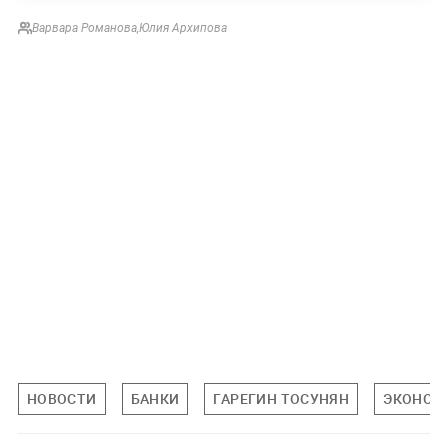
Варвара Романова
,
Юлия Архипова
НОВОСТИ
БАНКИ
ГАРЕГИН ТОСУНЯН
ЭКОНОМ