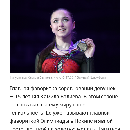
Фигуристка Камила Валиева. Фото © ТАСС / Валерий Шарифулин
Главная фаворитка соревнований девушек
— 15-летняя Камила Валиева. В этом сезоне
она показала всему миру свою
гениальность. Её уже называют главной
фавориткой Олимпиады в Пекине и явной
претенденткой на золотую медаль. Тягаться