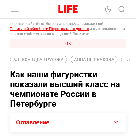
Посещая сайт life.ru, Вы соглашаетесь с приложенной
Политикой обработки Персональных данных
и с использованием
файлов cookie, указанных в данной Политике.
ОК
АЛЕКСАНДРА ТРУСОВА
АННА ЩЕРБАКОВА
ЕЛИЗ
Как наши фигуристки
показали высший класс на
чемпионате России в
Петербурге
Оглавление