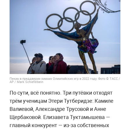
Пекин в преддверии зимних Олимпийских игр в 2022 году. Фото © ТАСС /
AP / Mark Schiefelbein
По сути, всё понятно. Три путёвки отходят
трём ученицам Этери Тутберидзе: Камиле
Валиевой, Александре Трусовой и Анне
Щербаковой. Елизавета Туктамышева —
главный конкурент — из-за собственных