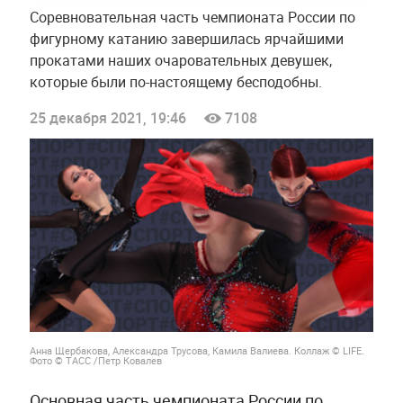
Соревновательная часть чемпионата России по
фигурному катанию завершилась ярчайшими
прокатами наших очаровательных девушек,
которые были по-настоящему бесподобны.
25 декабря 2021, 19:46
7108
Анна Щербакова, Александра Трусова, Камила Валиева. Коллаж © LIFE.
Фото © ТАСС /Петр Ковалев
Основная часть чемпионата России по