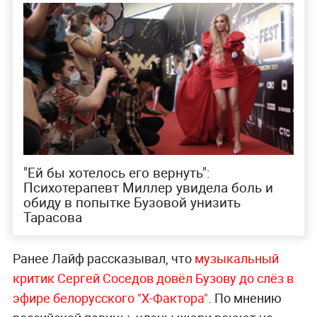
"Ей бы хотелось его вернуть":
Психотерапевт Миллер увидела боль и
обиду в попытке Бузовой унизить
Тарасова
Ранее Лайф рассказывал, что
музыкальный
критик Сергей Соседов довёл Бузову до слёз в
эфире белорусского "X-Фактора"
. По мнению