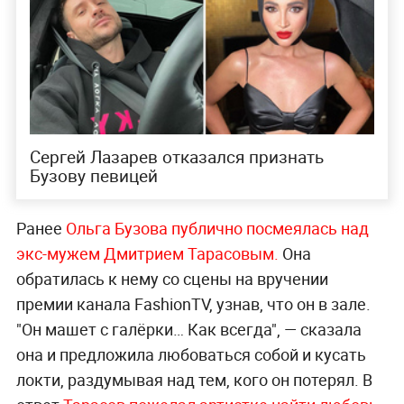
Сергей Лазарев отказался признать
Бузову певицей
Ранее
Ольга Бузова публично посмеялась над
экс-мужем Дмитрием Тарасовым.
Она
обратилась к нему со сцены на вручении
премии канала FashionTV, узнав, что он в зале.
"Он машет с галёрки… Как всегда", — сказала
она и предложила любоваться собой и кусать
локти, раздумывая над тем, кого он потерял. В