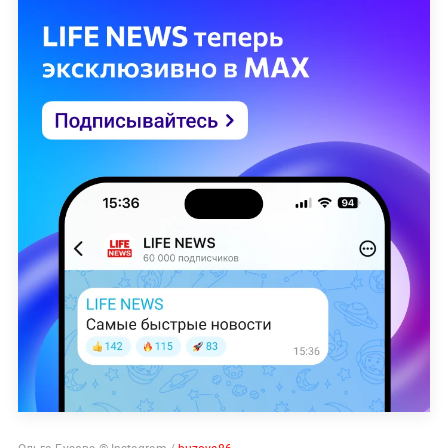
Ольга Бузова © Instagram /
buzova86