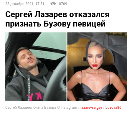
28 декабря 2021, 17:51
10709
Сергей Лазарев отказался
признать Бузову певицей
Сергей Лазарев, Ольга Бузова © Instagram /
lazarevsergey
/
buzova86