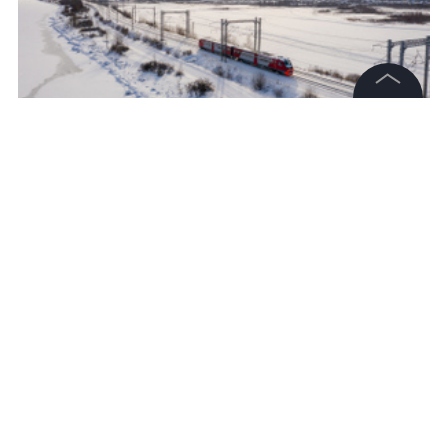
©
2026
News Media Holding.
Все права защищены
Фото © vk.com/rzd_official
Информация
Контакты
Редакция
Правовая информация
Политика обработки персональных данных
Партнерам
RSS