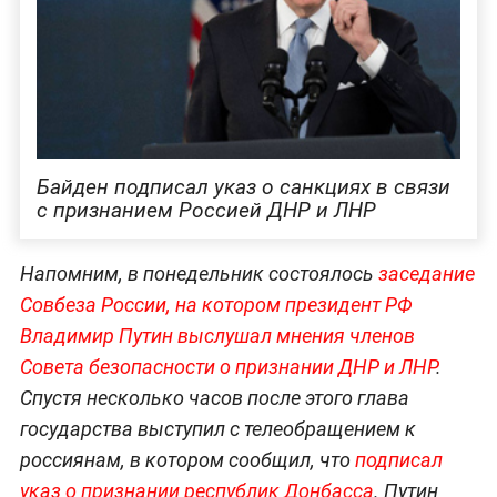
Байден подписал указ о санкциях в связи
с признанием Россией ДНР и ЛНР
Напомним, в понедельник состоялось
заседание
Совбеза России, на котором президент РФ
Владимир Путин выслушал мнения членов
Совета безопасности о признании ДНР и ЛНР
.
Спустя несколько часов после этого глава
государства выступил с телеобращением к
россиянам, в котором сообщил, что
подписал
указ о признании республик Донбасса
. Путин