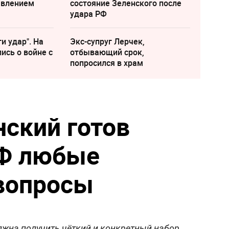
явлением
состояние Зеленского после
удара РФ
и удар". На
Экс-супруг Лерчек,
ись о войне с
отбывающий срок,
попросился в храм
нский готов
РФ любые
вопросы
лжна получить чёткий и конкретный набор