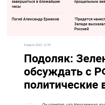
завершиться в ближайшие
прощальным за
часы
Погиб Александр Ермаков
"Придется нанест
Западе высказал
Россией
8 марта 2022, 12:59
Подоляк: Зеле
обсуждать с 
политические 
Он отметил, что Незалежная до