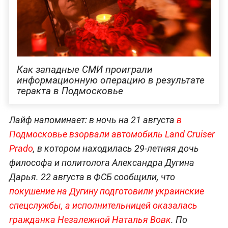
Как западные СМИ проиграли
информационную операцию в результате
теракта в Подмосковье
Лайф напоминает: в ночь на 21 августа
в
Подмосковье взорвали автомобиль Land Cruiser
Prado
, в котором находилась 29-летняя дочь
философа и политолога Александра Дугина
Дарья. 22 августа в ФСБ сообщили, что
покушение на Дугину подготовили украинские
спецслужбы, а исполнительницей оказалась
гражданка Незалежной Наталья Вовк
. По