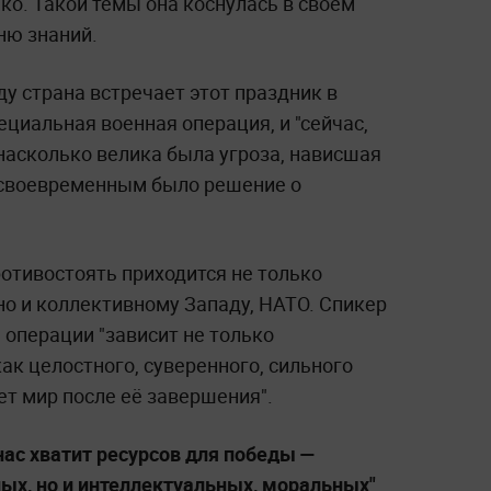
о. Такой темы она коснулась в своём
ню знаний.
оду страна встречает этот праздник в
ециальная военная операция, и "сейчас,
 насколько велика была угроза, нависшая
 своевременным было решение о
отивостоять приходится не только
о и коллективному Западу, НАТО. Спикер
 операции "зависит не только
к целостного, суверенного, сильного
дет мир после её завершения".
нас хватит ресурсов для победы —
ных, но и интеллектуальных, моральных"
,