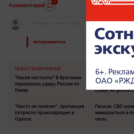
0
Комментарий
Авторизоваться
НОВОСТИ ПАРТНЕРОВ
"Какая наглость!" В Британии
Пенсионерам с 
поразились удару России по
ниже 35 000 нап
Киеву
праве на доплат
"Никто не полезет": британцев
Песков: СВО мо
потрясло происходящее в
завершиться в 
Одессе
часы