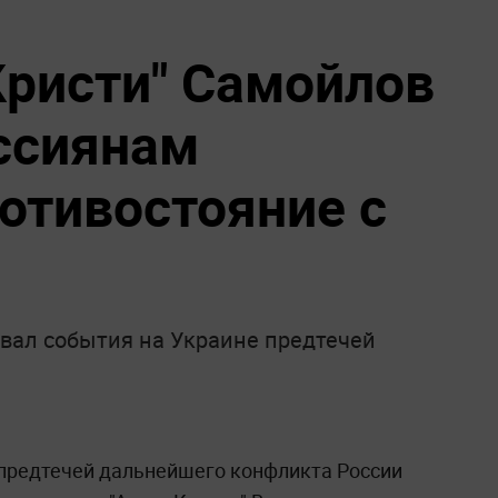
Кристи" Самойлов
ссиянам
отивостояние с
звал события на Украине предтечей
 предтечей дальнейшего конфликта России