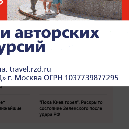
выплатами
Слуцкий выступил с
омнили о
прощальным заявлением
ы
жет
"Пока Киев горел". Раскрыто
ближайшие
состояние Зеленского после
удара РФ