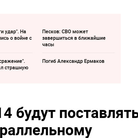
и удар". На
Песков: СВО может
ись о войне с
завершиться в ближайшие
часы
сражение".
Погиб Александр Ермаков
ыл страшную
14 будут поставлят
араллельному