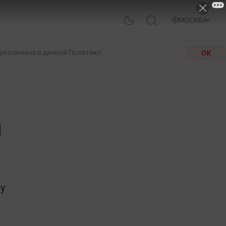
МОСКВА
 указанных в данной Политике.
ОК
я
у