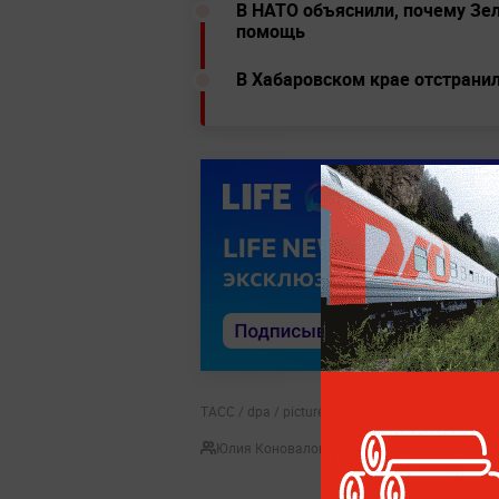
В НАТО объяснили, почему Зел
помощь
В Хабаровском крае отстрани
ТАСС / dpa / picture-alliance / Federico Gambarin
Юлия Коновалова