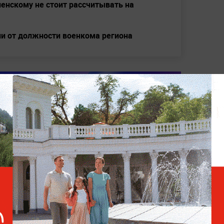
енскому не стоит рассчитывать на
ли от должности военкома региона
i